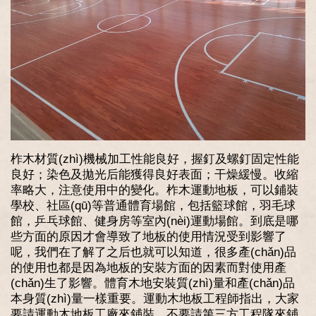
柞木材質(zhì)機械加工性能良好，握釘及螺釘固定性能
良好；染色及拋光后能獲得良好表面；干燥緩慢。收縮
率略大，注意使用中的變化。柞木運動地板，可以鋪裝
學校、社區(qū)等普通體育場館，包括籃球館，羽毛球
館，乒乓球館、健身房等室內(nèi)運動場館。到底是哪
些方面的原因才會導致了地板的使用情況受到影響了
呢，我們在了解了之后也就可以知道，很多產(chǎn)品
的使用也都是因為地板的安裝方面的因素而對使用產
(chǎn)生了影響。體育木地安裝質(zhì)量和產(chǎn)品
本身質(zhì)量一樣重要。運動木地板工程師指出，大家
要請運動木地板工廠來鋪裝，不要請第三方工程隊來鋪