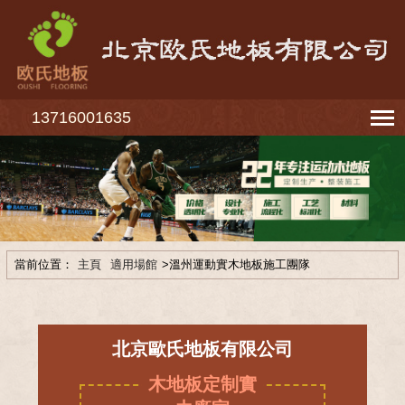
13716001635
當前位置：
主頁
適用場館
>溫州運動實木地板施工團隊
北京歐氏地板有限公司
木地板定制實