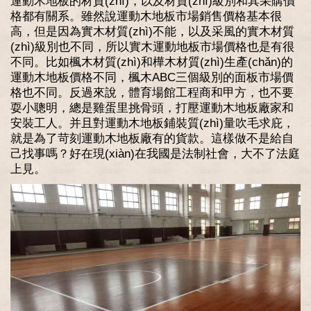
運動木地板的材質(zhì)，以及材質(zhì)級別和其采購價
格都有關系。雖然說運動木地板市場銷售價格基本很
高，但是因為實木材質(zhì)不能，以及采風的實木材質
(zhì)級別也不同，所以實木運動地板市場價格也是有很
不同。比如楓木材質(zhì)和樺木材質(zhì)生產(chǎn)的
運動木地板價格不同，楓木ABC三個級別的面板市場價
格也不同。反過來說，體育場館工程商和甲方，也不要
耍小聰明，總是雞蛋里挑骨頭，打壓運動木地板廠家和
安裝工人。并且對運動木地板鋪裝質(zhì)量吹毛求庇，
就是為了苛刻運動木地板廠有的貨款。這樣做不是給自
己找事嗎？好在現(xiàn)在我國是法制社會，大不了法庭
上見。